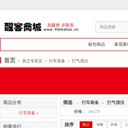
箱包饰品
家居家
首页
> 风王专卖店
> 行车装备
> 打气清洁
商品分类
筛选
-
行车装备
-
打气清洁
价格：
260-270
行车装备 »
排序
默认
销量
价格
上
销量排行