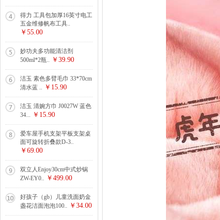
得力 工具包加厚16英寸电工
五金维修帆布工具..
￥55.00
妙功夫多功能清洁剂
￥39.90
500ml*2瓶..
洁玉 素色多臂毛巾 33*70cm
￥15.90
清水蓝 ..
洁玉 清婉方巾 J0027W 蓝色
￥15.90
34...
爱车屋手机支架平板支架桌
面可旋转折叠款D-3..
￥69.00
双立人Enjoy30cm中式炒锅
￥499.00
ZW-EY0..
好孩子（gb）儿童洗面奶金
￥34.00
盏花洁面泡泡100..