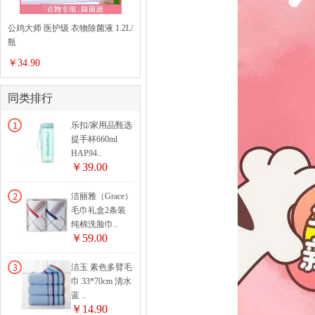
公鸡大师 医护级 衣物除菌液 1.2L/
瓶
￥34.90
同类排行
乐扣/家用品甄选
提手杯660ml
HAP94..
￥39.00
洁丽雅（Grace）
毛巾礼盒2条装
纯棉洗脸巾..
￥59.00
洁玉 素色多臂毛
巾 33*70cm 清水
蓝 ..
￥14.90