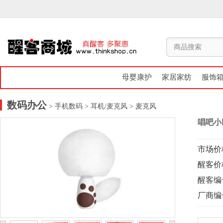
母婴康护
家居家纺
服饰
数码办公
> 手机数码
> 耳机/麦克风
> 麦克风
唱吧小
市场价
醒客价
醒客编
厂商编