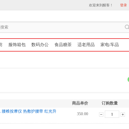
欢迎来到醒客！
登录
纺
服饰箱包
数码办公
食品糖茶
适老用品
家电/车品
商品单价
订购数量
5L 腰椎按摩仪 热敷护腰带 红光升
350.00