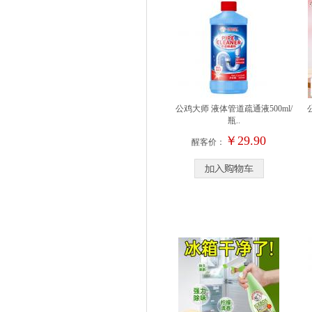
公鸡大师 液体管道疏通液500ml/
瓶..
￥29.90
醒客价：