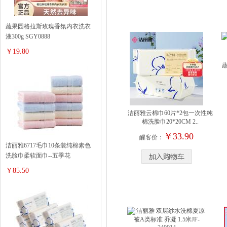
蔬果园格拉斯玫瑰香氛内衣洗衣
液300g SGY0888
￥19.80
洁丽雅云棉巾60片*2包一次性纯
棉洗脸巾20*20CM 2..
￥33.90
醒客价：
洁丽雅6717毛巾10条装纯棉素色
洗脸巾柔软面巾--五季花
￥85.50