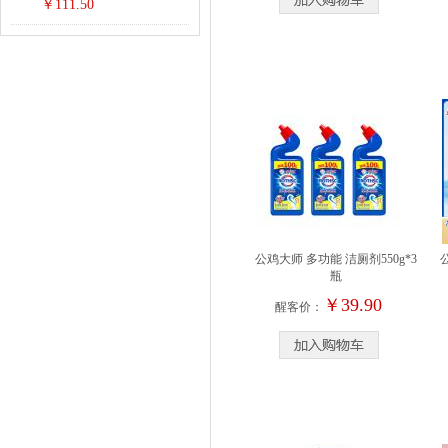
￥111.50
公鸡大师 多功能 洁厕剂550g*3
瓶
￥39.90
醒客价：