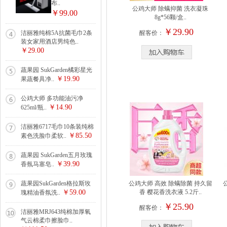
布..
公鸡大师 除螨抑菌 洗衣凝珠
￥99.00
8g*56颗/盒..
￥29.90
洁丽雅纯棉5A抗菌毛巾2条
醒客价：
装女家用酒店男纯色..
￥29.00
蔬果园 SukGarden橘彩星光
￥19.90
果蔬餐具净..
公鸡大师 多功能油污净
￥14.90
625ml/瓶..
洁丽雅6717毛巾10条装纯棉
￥85.50
素色洗脸巾柔软..
蔬果园 SukGarden五月玫瑰
￥39.90
香氛马塞皂..
蔬果园SukGarden格拉斯玫
公鸡大师 高效 除螨除菌 持久留
￥59.00
香 樱花香洗衣液 5.2斤..
瑰精油香氛洗..
￥25.90
醒客价：
洁丽雅MRJ643纯棉加厚氧
气云棉柔巾擦脸巾..