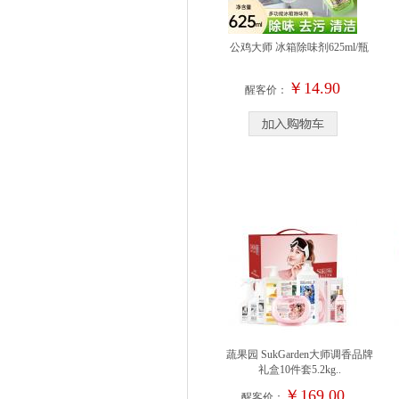
公鸡大师 冰箱除味剂625ml/瓶
￥14.90
醒客价：
蔬果园 SukGarden大师调香品牌
礼盒10件套5.2kg..
￥169.00
醒客价：