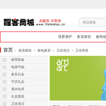
母婴康护
家居家纺
服饰
首页
> 家居家纺
> 家电家居
> 卫浴清洁
> 卫浴用具
厨用装备
烤箱炉灶
电源节能
保鲜杯盒
遥控器
家具日杂
厨用日杂
节能充电
床品床具
节庆礼品
电锅电煲
妇幼用品
礼品花束
酒水饮具
锅碗瓢盆
挂钩摆饰
保温杯壶
礼盒套组
计量包装
计量包装
酒具
厨具套组
卫浴清洁