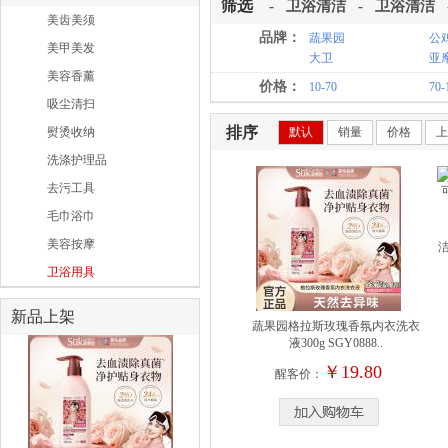
食品加工
筛选
-
卫浴清洁
-
卫浴清洁
日杂工具
咖啡具
美齿美须
勺筷刀剪
照明灯具
品牌：
蔬果园
公
茶具水壶
美甲美发
大卫
亚摩
风扇电暖
水杯水瓶
美容香薰
价格：
10-70
70-
桌椅橱柜
饮品加工
吸尘清扫
坐垫床垫
排序
熨烫收纳
默认
销量
价格
上
洗涤护理品
去污工具
毛巾浴巾
美容按摩
卫浴用具
新品上架
蔬果园格拉斯玫瑰香氛内衣洗衣
液300g SGY0888..
￥19.80
醒客价：