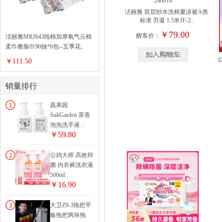
洁丽雅 双层纱水洗棉夏凉被A类
标准 乔凝 1.5米JF-2..
￥79.00
醒客价：
洁丽雅MRJ643纯棉加厚氧气云棉
柔巾擦脸巾90抽*6包--五季花..
公
￥111.50
销量排行
蔬果园
SukGarden 茶香
泡泡洗手液 ..
￥59.80
公鸡大师 高效抑
菌 内衣裤洗衣液
500ml..
￥16.90
大卫Z9-3拖把平
板拖把两块拖