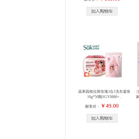
蔬果园格拉斯玫瑰3合1洗衣凝珠
10g*50颗SGY0880+..
￥49.00
醒客价：