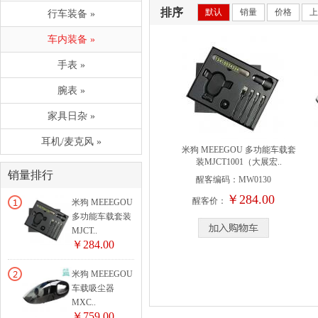
排序
默认
销量
价格
上
行车装备 »
车内装备 »
手表 »
腕表 »
家具日杂 »
耳机/麦克风 »
米狗 MEEEGOU 多功能车载套
装MJCT1001（大展宏..
销量排行
醒客编码：
MW0130
￥284.00
醒客价：
米狗 MEEEGOU
多功能车载套装
MJCT..
￥284.00
米狗 MEEEGOU
车载吸尘器
MXC..
￥759.00