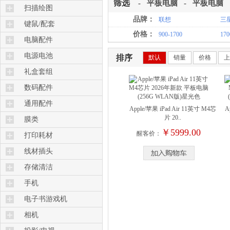
筛选
-
平板电脑
-
平板电脑
扫描绘图
品牌：
联想
三
扫描设备
键鼠/配套
价格：
900-1700
170
识别设备
电脑配件
电源电池
排序
默认
销量
价格
上
礼盒套组
数码配件
通用配件
Apple/苹果 iPad Air 11英寸 M4芯
A
片 20..
膜类
￥5999.00
醒客价：
打印耗材
线材插头
存储清洁
手机
电子书游戏机
相机