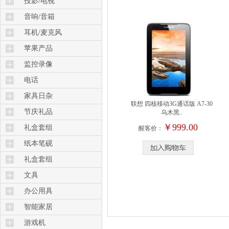
投影/电视
音响/音箱
耳机/麦克风
苹果产品
监控录像
电话
家具日杂
联想 四核移动3G通话版 A7-30
节庆礼品
乌木黑..
￥999.00
礼盒套组
醒客价：
纸本笔砚
礼盒套组
文具
办公用具
智能家居
游戏机