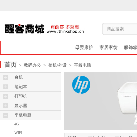
母婴康护
家居家纺
服饰
首页
> 数码办公
> 整机/外设
> 平板电脑
台机
常规
笔记本
一体机
常规
打印机
轻薄本
激光
显示器
照片打印机
液晶
平板电脑
喷墨
4G
WIFI