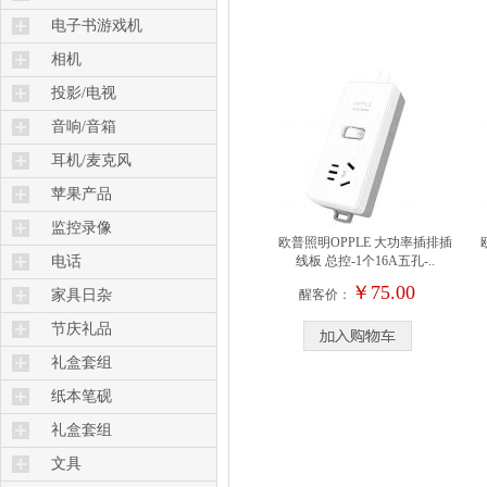
键盘膜
HDMI线材
清洁工具
电子书游戏机
外壳膜
USB线
U盘
相机
苹果保护膜
插头转接口
存储卡
投影/电视
电源/电话线
音响/音箱
耳机/麦克风
苹果产品
监控录像
欧普照明OPPLE 大功率插排插
电话
线板 总控-1个16A五孔-..
￥75.00
家具日杂
醒客价：
节庆礼品
礼盒套组
纸本笔砚
礼盒套组
文具