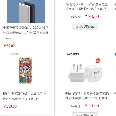
欧普照明 OPPLE排插多用电源
插座插排插板拖线板总控3位五..
￥93.00
醒客价：
小米充电宝10000mAh 22.5W 移动
电源 苹果PD20W充电 适用安卓及
iPhone ..
￥69.00
现代（HYUNDAI）大展鸿兔 自
突破（TOP）插座转换器/英标插
突
头转国标插孔/出国国外使用国..
带四线移动电源 YH-P010
￥29.00
醒客价：
￥283.00