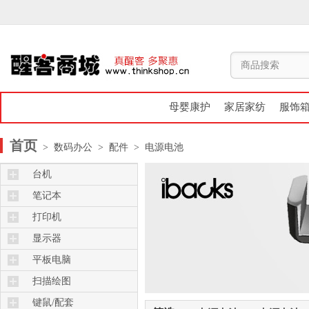
母婴康护
家居家纺
服饰
首页
> 数码办公
> 配件
> 电源电池
台机
笔记本
打印机
显示器
平板电脑
扫描绘图
键鼠/配套