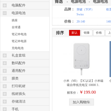
筛选
-
电源电池
-
电源电池
键盘
电脑配件
品牌：
突破（TOP）
欧
鼠标
内存
电源电池
Swiss
键鼠辅件
电脑锁
插座
价格：
20-140
140
键鼠套装
散热器
全球通
排序
鼠标垫腕托
默认
销量
价格
上
摄像头
笔记本电池
触控笔
硬盘/托架
笔记本电源
板卡网关
充电电池
礼盒套组
手机礼包
数码配件
配件套组
手机配件
通用配件
手机保护类
路由器
膜类
小米（MI）【3C认证】小米磁
小
苹果配件
集线器
吸自带线充电宝 10000 3..
手机防窥
打印耗材
投影辅件
￥199.00
底座支架
电脑防窥
醒客价：
硒鼓墨粉
线材插头
相机配件
移动电源/UPS
苹果防窥
墨盒墨水
网线/数据线
存储清洁
苹果保护类
保护膜
音视频线
清洁剂
手机