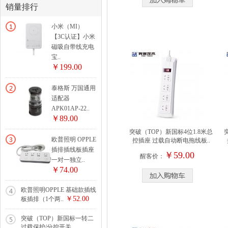
销量排行
小米（MI）
【3C认证】小米
磁吸自带线充电
宝..
￥199.00
泰格斯 万国通用
适配器
APK01AP-22..
￥89.00
突破（TOP）新国标4位1.8米总
欧普照明 OPPLE
控插座 过载自动断电拖线板..
插排插线板插座
￥59.00
醒客价：
一对一独立..
￥74.00
欧普照明OPPLE 基础款插线
￥52.00
板插排（1个两..
突破（TOP）新国标一转二
过载保护/分控开关..