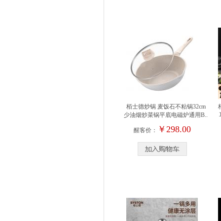
栢士德炒锅 麦饭石不粘锅32cm
少油烟炒菜锅平底电磁炉通用B..
￥298.00
醒客价：