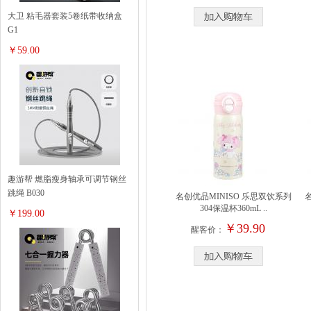
毛巾浴巾
大卫 粘毛器套装5卷纸带收纳盒
G1
美容按摩
￥59.00
卫浴用具
趣游帮 燃脂瘦身轴承可调节钢丝
跳绳 B030
名创优品MINISO 乐思双饮系列
304保温杯360mL ..
￥199.00
￥39.90
醒客价：