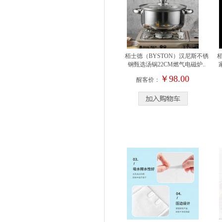
栢士德（BYSTON）汉尼斯不锈
钢甄选汤锅22CM燃气电磁炉..
￥98.00
醒客价：