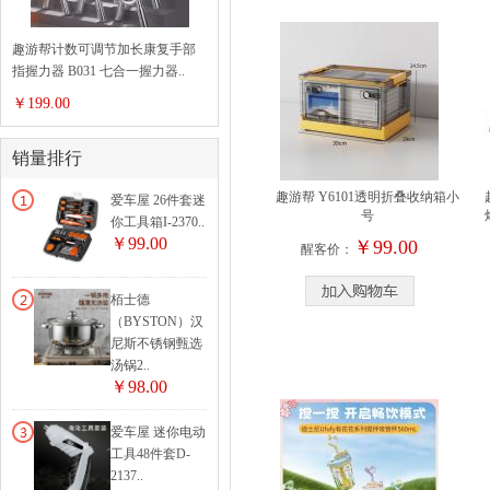
趣游帮计数可调节加长康复手部
指握力器 B031 七合一握力器..
￥199.00
销量排行
趣游帮 Y6101透明折叠收纳箱小
爱车屋 26件套迷
号
你工具箱I-2370..
￥99.00
￥99.00
醒客价：
栢士德
（BYSTON）汉
尼斯不锈钢甄选
汤锅2..
￥98.00
爱车屋 迷你电动
工具48件套D-
2137..