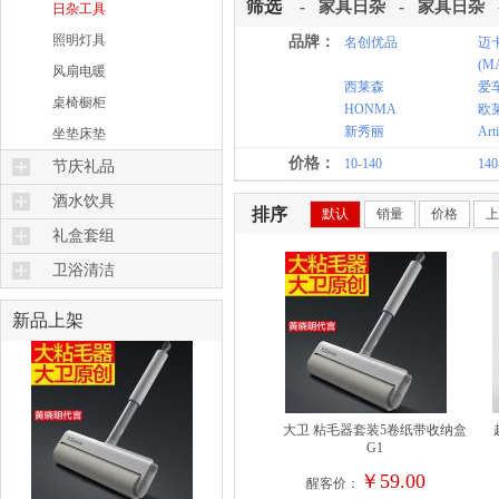
食品加工
筛选
-
家具日杂
-
家具日杂
日杂工具
勺筷刀剪
照明灯具
品牌：
名创优品
迈
(M
风扇电暖
西莱森
爱
桌椅橱柜
HONMA
欧莱
新秀丽
Arti
坐垫床垫
价格：
10-140
140
节庆礼品
礼品花束
酒水饮具
排序
默认
销量
价格
上
保温杯壶
礼盒套组
酒具
厨具套组
卫浴清洁
咖啡具
美齿美须
新品上架
茶具水壶
美甲美发
水杯水瓶
美容香薰
饮品加工
吸尘清扫
熨烫收纳
大卫 粘毛器套装5卷纸带收纳盒
G1
洗涤护理品
￥59.00
醒客价：
去污工具