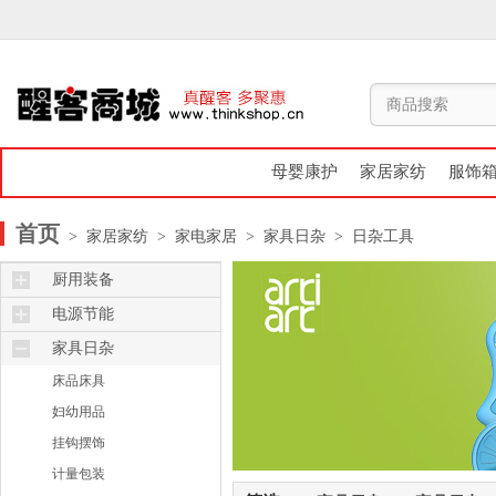
母婴康护
家居家纺
服饰
首页
> 家居家纺
> 家电家居
> 家具日杂
> 日杂工具
厨用装备
烤箱炉灶
电源节能
保鲜杯盒
遥控器
家具日杂
厨用日杂
节能充电
床品床具
电锅电煲
妇幼用品
锅碗瓢盆
挂钩摆饰
计量包装
计量包装