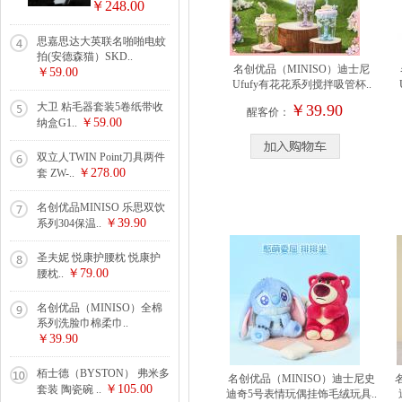
￥248.00
思嘉思达大英联名啪啪电蚊
拍(安德森猫）SKD..
名创优品（MINISO）迪士尼
￥59.00
Ufufy有花花系列搅拌吸管杯..
大卫 粘毛器套装5卷纸带收
￥39.90
醒客价：
￥59.00
纳盒G1..
双立人TWIN Point刀具两件
￥278.00
套 ZW-..
名创优品MINISO 乐思双饮
￥39.90
系列304保温..
圣夫妮 悦康护腰枕 悦康护
￥79.00
腰枕..
名创优品（MINISO）全棉
系列洗脸巾棉柔巾..
￥39.90
栢士德（BYSTON） 弗米多
名创优品（MINISO）迪士尼史
￥105.00
套装 陶瓷碗 ..
迪奇5号表情玩偶挂饰毛绒玩具..