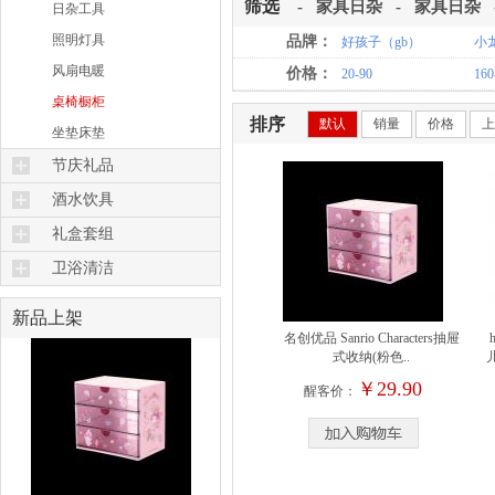
食品加工
筛选
-
家具日杂
-
家具日杂
日杂工具
勺筷刀剪
照明灯具
品牌：
好孩子（gb）
小
风扇电暖
价格：
20-90
160
桌椅橱柜
排序
默认
销量
价格
上
坐垫床垫
节庆礼品
礼品花束
酒水饮具
保温杯壶
礼盒套组
酒具
厨具套组
卫浴清洁
咖啡具
美齿美须
新品上架
茶具水壶
美甲美发
名创优品 Sanrio Characters抽屉
水杯水瓶
式收纳(粉色..
美容香薰
￥29.90
饮品加工
醒客价：
吸尘清扫
熨烫收纳
洗涤护理品
去污工具