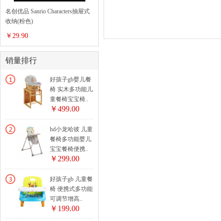
毛巾浴巾
名创优品 Sanrio Characters抽屉式
收纳(粉色)
美容按摩
￥29.90
卫浴用具
销量排行
好孩子gb婴儿餐
椅 实木多功能儿
童餐椅宝宝椅..
￥499.00
hd小龙哈彼 儿童
餐椅多功能婴儿
宝宝餐椅便携..
￥299.00
好孩子gb 儿童餐
椅 便携式多功能
可调节增高..
￥199.00