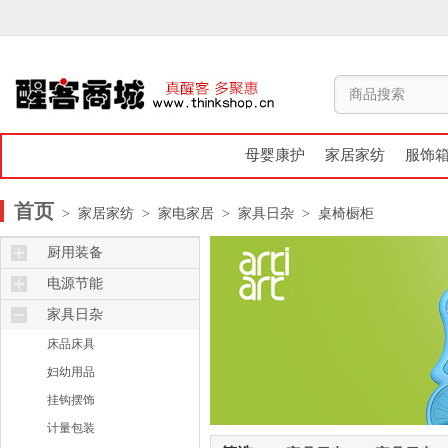
母婴康护
家居家纺
服饰
首页
> 家居家纺
> 家电家居
> 家具日杂
> 桌椅橱柜
厨用装备
烤箱炉灶
电源节能
保鲜杯盒
遥控器
家具日杂
厨用日杂
节能充电
床品床具
电锅电煲
妇幼用品
锅碗瓢盆
挂钩摆饰
计量包装
计量包装