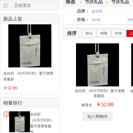
食品加工
筛选
-
节庆礼品
-
节庆礼品
日杂工具
酒具
厨具套组
卫浴清洁
勺筷刀剪
照明灯具
品牌：
金丝莉
咖啡具
美齿美须
新品上架
风扇电暖
价格：
50-90
290
茶具水壶
美甲美发
桌椅橱柜
水杯水瓶
美容香薰
排序
默认
销量
价格
上
坐垫床垫
饮品加工
吸尘清扫
熨烫收纳
洗涤护理品
去污工具
毛巾浴巾
金丝莉 （KINTHERI）蔓可便携
香薰袋
美容按摩
￥52.00
卫浴用具
金丝莉 （KINTHERI）蔓可便携
金
香薰袋..
销量排行
￥52.00
醒客价：
金丝莉
（KINTHERI）
蔓可便携香薰
袋..