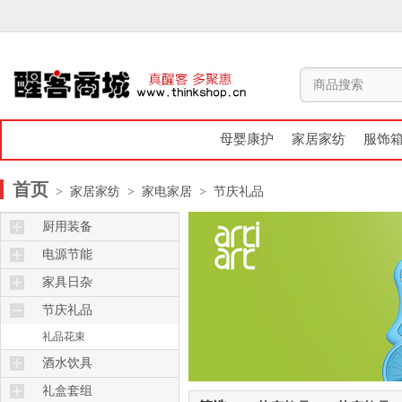
母婴康护
家居家纺
服饰
首页
> 家居家纺
> 家电家居
> 节庆礼品
厨用装备
烤箱炉灶
电源节能
保鲜杯盒
遥控器
家具日杂
厨用日杂
节能充电
床品床具
节庆礼品
电锅电煲
妇幼用品
礼品花束
锅碗瓢盆
挂钩摆饰
酒水饮具
计量包装
计量包装
保温杯壶
礼盒套组