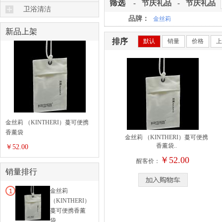
食品加工
筛选
-
节庆礼品
-
节庆礼品
日杂工具
酒具
厨具套组
卫浴清洁
勺筷刀剪
照明灯具
品牌：
金丝莉
咖啡具
美齿美须
新品上架
风扇电暖
茶具水壶
美甲美发
排序
默认
销量
价格
上
桌椅橱柜
水杯水瓶
美容香薰
坐垫床垫
饮品加工
吸尘清扫
熨烫收纳
洗涤护理品
去污工具
毛巾浴巾
金丝莉 （KINTHERI）蔓可便携
香薰袋
美容按摩
金丝莉 （KINTHERI）蔓可便携
香薰袋..
￥52.00
卫浴用具
￥52.00
醒客价：
销量排行
金丝莉
（KINTHERI）
蔓可便携香薰
袋..