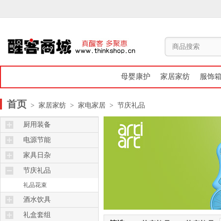
母婴康护
家居家纺
服饰
首页
> 家居家纺
> 家电家居
> 节庆礼品
厨用装备
烤箱炉灶
电源节能
保鲜杯盒
遥控器
家具日杂
厨用日杂
节能充电
床品床具
节庆礼品
电锅电煲
妇幼用品
礼品花束
锅碗瓢盆
挂钩摆饰
酒水饮具
计量包装
计量包装
保温杯壶
礼盒套组