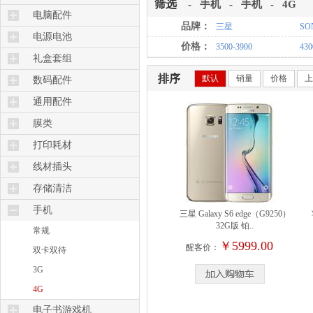
筛选
-
手机
-
手机
-
4G
电脑配件
品牌：
三星
SO
电源电池
价格：
3500-3900
430
礼盒套组
排序
默认
销量
价格
上
数码配件
通用配件
膜类
打印耗材
线材插头
存储清洁
手机
三星 Galaxy S6 edge（G9250）
32G版 铂..
常规
￥5999.00
醒客价：
双卡双待
3G
4G
电子书游戏机