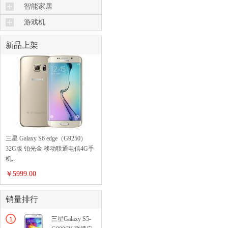
智能家居
机器人
游戏机
新品上架
三星 Galaxy S6 edge（G9250）
32G版 铂光金 移动联通电信4G手
机..
￥5999.00
销量排行
三星Galaxy S5-