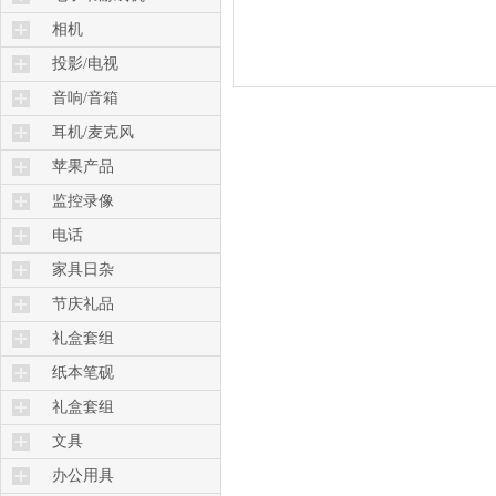
电子书
相机
相机
投影/电视
微投
音响/音箱
音乐基座
耳机/麦克风
音箱
耳机
苹果产品
音响
耳麦
苹果电脑
监控录像
家庭影院
耳塞
IPAD
安防监控
电话
播放录设备
蓝牙耳机
常规电话
家具日杂
麦克风
节庆礼品
礼盒套组
纸本笔砚
礼盒套组
文具
办公用具