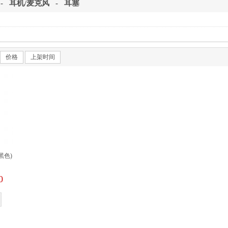
-
耳机/麦克风
-
耳塞
价格
上架时间
黑色)
0