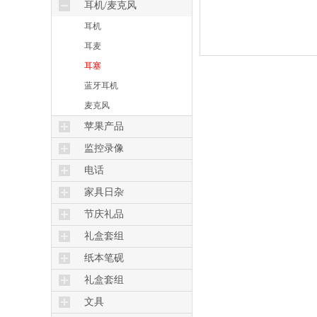
音乐基座
耳机/麦克风
音箱
耳机
音响
耳麦
家庭影院
耳塞
播放录设备
蓝牙耳机
麦克风
苹果产品
苹果电脑
监控录像
IPAD
安防监控
电话
常规电话
家具日杂
节庆礼品
礼盒套组
纸本笔砚
礼盒套组
文具