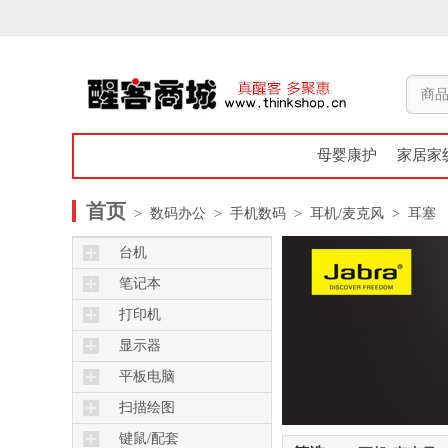
母婴康护
家居家
首页
> 数码办公
> 手机数码
> 耳机/麦克风
> 耳塞
台机
笔记本
打印机
显示器
平板电脑
扫描绘图
键鼠/配套