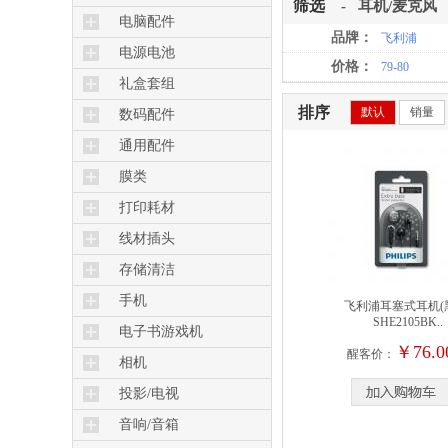
筛选
-
耳机/麦克风
电脑配件
品牌：
飞利浦
电源电池
价格：
79-80
礼盒套组
排序
默认
销量
数码配件
通用配件
膜类
打印耗材
线材插头
存储清洁
手机
飞利浦耳塞式耳机(
SHE2105BK..
常规
电子书游戏机
￥76.0
醒客价：
双卡双待
电子书
相机
3G
相机
投影/电视
4G
微投
音响/音箱